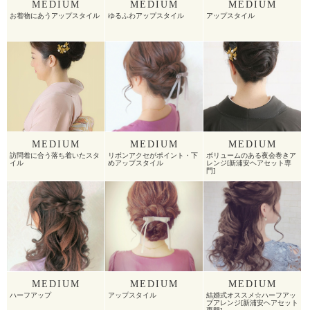
MEDIUM
MEDIUM
MEDIUM
お着物にあうアップスタイル
ゆるふわアップスタイル
アップスタイル
MEDIUM
MEDIUM
MEDIUM
訪問着に合う落ち着いたスタ
リボンアクセがポイント・下
ボリュームのある夜会巻きア
イル
めアップスタイル
レンジ[新浦安ヘアセット専
門]
MEDIUM
MEDIUM
MEDIUM
ハーフアップ
アップスタイル
結婚式オススメ☆ハーフアッ
プアレンジ[新浦安ヘアセット