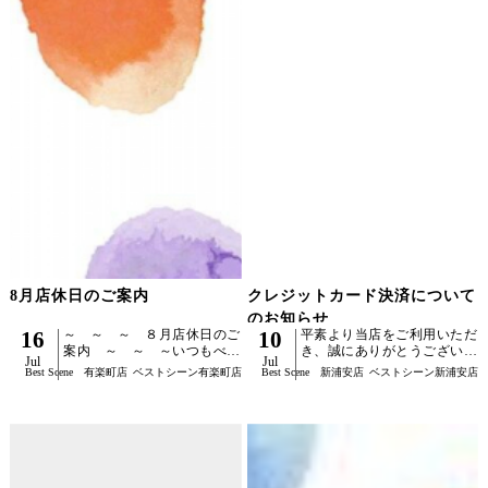
8月店休日のご案内
クレジットカード決済について
のお知らせ
16
～ ～ ～ ８月店休日のご
10
平素より当店をご利用いただ
案内 ～ ～ ～いつもべス
き、誠にありがとうございま
Jul
Jul
トシーン有楽町店をご利用い
す。現在、一部の決済サービ
Best Scene 有楽町店
ベストシーン有楽町店
Best Scene 新浦安店
ベストシーン新浦安店
ただきまして、誠にありがと
スの影響により、飲食店や美
うございます８月の店休日の
容室・理容室などでクレジッ
ご案内させていただきます。
トカード決済がご利用いただ
【店休日】 火曜日(祝...
けないケースが報道さ...