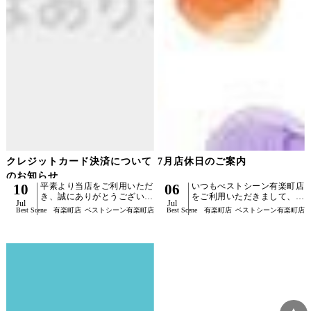
クレジットカード決済について
7月店休日のご案内
のお知らせ
10
平素より当店をご利用いただ
06
いつもべストシーン有楽町店
き、誠にありがとうございま
をご利用いただきまして、誠
Jul
Jul
す。現在、一部の決済サービ
にありがとうございます誠に
Best Scene 有楽町店
ベストシーン有楽町店
Best Scene 有楽町店
ベストシーン有楽町店
スの影響により、飲食店や美
勝手ながら、下記の日程を店
容室・理容室などでクレジッ
休日とさせていただきます。
トカード決済がご利用いただ
【店休日】毎週火曜日と３日
けないケースが報道さ...
（金〉 ９日（木） 1...
▲