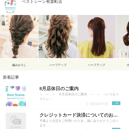
ベストシーン有楽町店
編みおろし
ハーフアップ
ハーフアップ
新着記事
8月店休日のご案内
～ ～ ～ ８月店休日のご案内 ～ ～ ～いつもべ
ストシ...
2026/07/16
69
クレジットカード決済についてのお知らせ
平素より当店をご利用いただき、誠にありがとうござい
ます。...