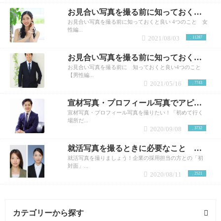
お見合い写真を撮る前に知っておくと良い話 女性編
お見合い写真を撮る前に知っておくと良い 4つのこと 女
性編...
2021/08/03
11287
お見合い写真を撮る前に知っておくと良い話 男性編
お見合い写真を撮る前に 知っておくと良い4つのこと
【男性編...
2021/05/16
7743
宣材写真・プロフィール写真でアピール！
宣材写真・プロフィール写真を撮りたい！「初めて行く
場所だ...
2020/09/08
3732
就活写真を撮るときに必要なこと 早くきれいに撮るには
就活写真を撮りましょう！企業の採用担当の方との「初
対面」...
2020/08/11
2521
カテゴリーから探す