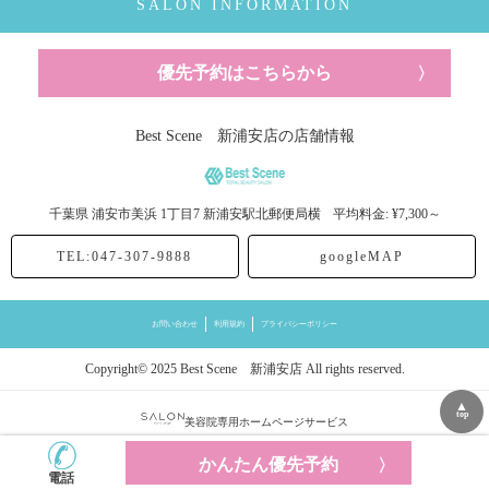
SALON INFORMATION
優先予約はこちらから
Best Scene 新浦安店の店舗情報
千葉県
浦安市美浜
1丁目7 新浦安駅北郵便局横
平均料金: ¥7,300～
TEL:047-307-9888
googleMAP
お問い合わせ
利用規約
プライバシーポリシー
Copyright© 2025 Best Scene 新浦安店 All rights reserved.
▲
top
美容院専用ホームページサービス
かんたん優先予約
電話