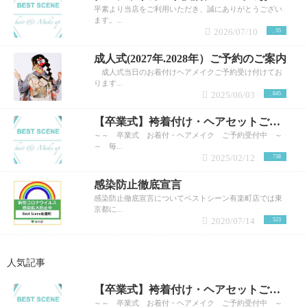
平素より当店をご利用いただき、誠にありがとうござい
ます。...
2026/07/10
55
成人式(2027年.2028年）ご予約のご案内
成人式当日のお着付けヘアメイクご予約受け付けてお
ります...
2025/06/03
645
【卒業式】袴着付け・ヘアセットご予約受付中※早朝対応可
～～ 卒業式 お着付・ヘアメイク ご予約受付中 ～
～ 毎...
2025/02/12
738
感染防止徹底宣言
感染防止徹底宣言についてベストシーン有楽町店では東
京都に...
2020/07/14
523
人気記事
【卒業式】袴着付け・ヘアセットご予約受付中※早朝対応可
～～ 卒業式 お着付・ヘアメイク ご予約受付中 ～