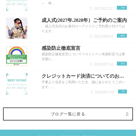
～ 毎...
2025/02/12
738
成人式(2027年.2028年）ご予約のご案内
成人式当日のお着付けヘアメイクご予約受け付けてお
ります...
2025/06/03
645
感染防止徹底宣言
感染防止徹底宣言についてベストシーン有楽町店では東
京都に...
2020/07/14
523
クレジットカード決済についてのお知らせ
平素より当店をご利用いただき、誠にありがとうござい
ます。...
2026/07/10
55
ブログ一覧に戻る