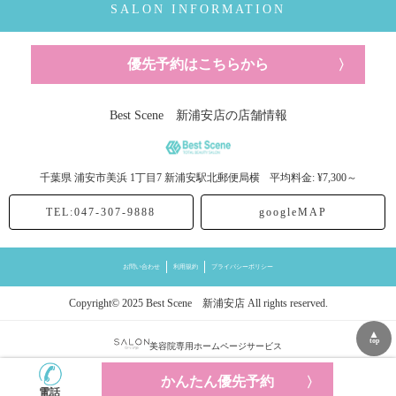
SALON INFORMATION
優先予約はこちらから
Best Scene 新浦安店の店舗情報
千葉県
浦安市美浜
1丁目7 新浦安駅北郵便局横
平均料金: ¥7,300～
TEL:047-307-9888
googleMAP
お問い合わせ
利用規約
プライバシーポリシー
Copyright© 2025 Best Scene 新浦安店 All rights reserved.
▲
top
美容院専用ホームページサービス
かんたん優先予約
電話