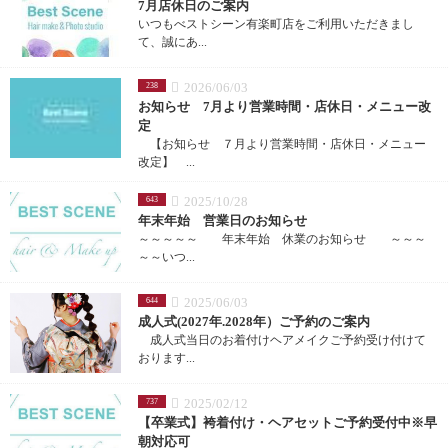
7月店休日のご案内
いつもべストシーン有楽町店をご利用いただきまし
て、誠にあ...
2026/06/03
238
お知らせ 7月より営業時間・店休日・メニュー改
定
【お知らせ ７月より営業時間・店休日・メニュー
改定】 ...
2025/10/28
643
年末年始 営業日のお知らせ
～～～～～ 年末年始 休業のお知らせ ～～～
～～いつ...
2025/06/03
644
成人式(2027年.2028年）ご予約のご案内
成人式当日のお着付けヘアメイクご予約受け付けて
おります...
2025/02/12
737
【卒業式】袴着付け・ヘアセットご予約受付中※早
朝対応可