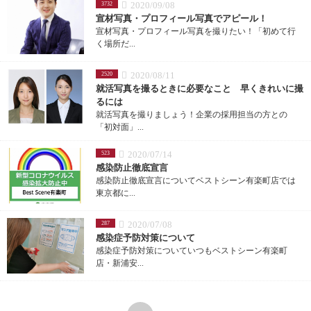
2020/09/08
3732
宣材写真・プロフィール写真でアピール！
宣材写真・プロフィール写真を撮りたい！「初めて行
く場所だ...
2020/08/11
2520
就活写真を撮るときに必要なこと 早くきれいに撮
るには
就活写真を撮りましょう！企業の採用担当の方との
「初対面」...
2020/07/14
523
感染防止徹底宣言
感染防止徹底宣言についてベストシーン有楽町店では
東京都に...
2020/07/08
287
感染症予防対策について
感染症予防対策についていつもベストシーン有楽町
店・新浦安...