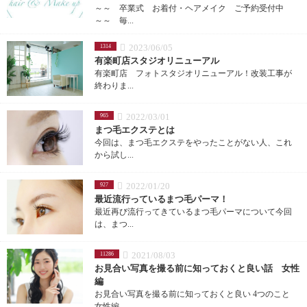
～～ 卒業式 お着付・ヘアメイク ご予約受付中
～～ 毎...
2023/06/05
1314
有楽町店スタジオリニューアル
有楽町店 フォトスタジオリニューアル！改装工事が
終わりま...
2022/03/01
965
まつ毛エクステとは
今回は、まつ毛エクステをやったことがない人、これ
から試し...
2022/01/20
927
最近流行っているまつ毛パーマ！
最近再び流行ってきているまつ毛パーマについて今回
は、まつ...
2021/08/03
11286
お見合い写真を撮る前に知っておくと良い話 女性
編
お見合い写真を撮る前に知っておくと良い 4つのこと
女性編...