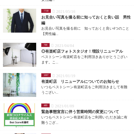
2021/05/16
7739
お見合い写真を撮る前に知っておくと良い話 男性
編
お見合い写真を撮る前に 知っておくと良い4つのこと
【男性編...
2021/04/04
799
◎有楽町店フォトスタジオ！増設リニューアル
ベストシーン有楽町店をご利用頂きありがとうござい
ます。こ...
2021/01/19
1007
有楽町店 リニューアルについてのお知らせ
いつもベストシーン有楽町店をご利用頂きまして有難
うござい...
2021/01/09
480
緊急事態宣言に伴う営業時間の変更について
いつもベストシーン有楽町店をご利用いただき誠に有
難うござ...