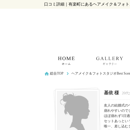
口コミ詳細｜有楽町にあるヘアメイク＆フォトスタ
総合TOP
ヘアメイク＆フォトスタジオBest S
基依 様
20
友人の結婚式の
崩れやすいので
ほぼ崩れず1日
セットあっとい
唯一、差し込む