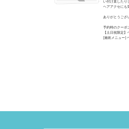
い付け直したり
ヘアアクセにも
ありがとうござ
予約時のクーポ
【土日祝限定】ヘ
[施術メニュー]