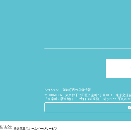
Best Scene 有楽町店の店舗情報
〒
100-0006
東京都
千代田区
有楽町2丁目10−1 東京交通会
「有楽町」駅京橋口・中央口（銀座側） 徒歩１分
平均料金:
美容院専用ホームページサービス